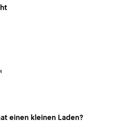
cht
4
hat einen kleinen Laden?