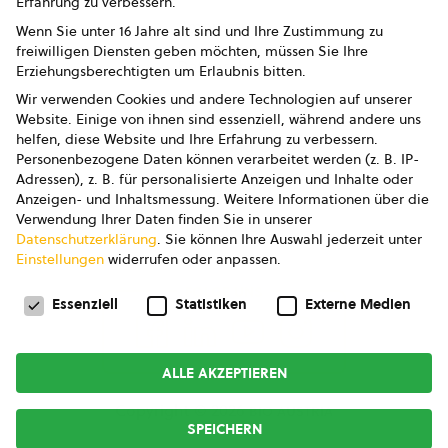
Erfahrung zu verbessern.
Impressum
Wenn Sie unter 16 Jahre alt sind und Ihre Zustimmung zu
freiwilligen Diensten geben möchten, müssen Sie Ihre
Datenschutz
Erziehungsberechtigten um Erlaubnis bitten.
Wir verwenden Cookies und andere Technologien auf unserer
AGB
Website. Einige von ihnen sind essenziell, während andere uns
helfen, diese Website und Ihre Erfahrung zu verbessern.
AGB Marketing GmbH
Personenbezogene Daten können verarbeitet werden (z. B. IP-
Adressen), z. B. für personalisierte Anzeigen und Inhalte oder
AGB Bildung
Anzeigen- und Inhaltsmessung.
Weitere Informationen über die
Verwendung Ihrer Daten finden Sie in unserer
Newsletter
Datenschutzerklärung
.
Sie können Ihre Auswahl jederzeit unter
Einstellungen
widerrufen oder anpassen.
Datenschutzeinstellungen
FOLGE UNS
Essenziell
Statistiken
Externe Medien
ALLE AKZEPTIEREN
Copyright © 2026
bio austria
SPEICHERN