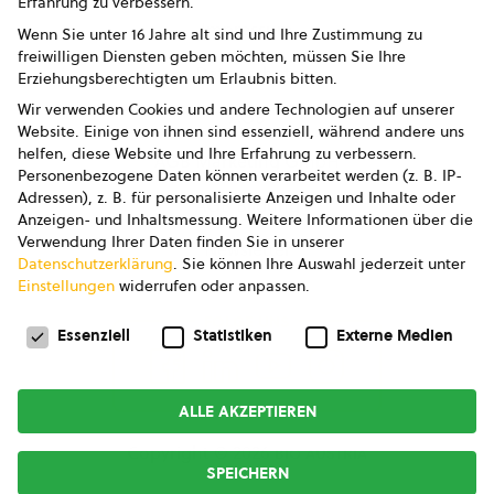
Erfahrung zu verbessern.
Impressum
Wenn Sie unter 16 Jahre alt sind und Ihre Zustimmung zu
freiwilligen Diensten geben möchten, müssen Sie Ihre
Datenschutz
Erziehungsberechtigten um Erlaubnis bitten.
Wir verwenden Cookies und andere Technologien auf unserer
AGB
Website. Einige von ihnen sind essenziell, während andere uns
helfen, diese Website und Ihre Erfahrung zu verbessern.
AGB Marketing GmbH
Personenbezogene Daten können verarbeitet werden (z. B. IP-
Adressen), z. B. für personalisierte Anzeigen und Inhalte oder
AGB Bildung
Anzeigen- und Inhaltsmessung.
Weitere Informationen über die
Verwendung Ihrer Daten finden Sie in unserer
Newsletter
Datenschutzerklärung
.
Sie können Ihre Auswahl jederzeit unter
Einstellungen
widerrufen oder anpassen.
Datenschutzeinstellungen
FOLGE UNS
Essenziell
Statistiken
Externe Medien
ALLE AKZEPTIEREN
Copyright © 2026
bio austria
SPEICHERN