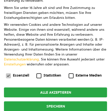
Erfahrung zu verbessern.
Impressum
Wenn Sie unter 16 Jahre alt sind und Ihre Zustimmung zu
freiwilligen Diensten geben möchten, müssen Sie Ihre
Datenschutz
Erziehungsberechtigten um Erlaubnis bitten.
Wir verwenden Cookies und andere Technologien auf unserer
AGB
Website. Einige von ihnen sind essenziell, während andere uns
helfen, diese Website und Ihre Erfahrung zu verbessern.
AGB Marketing GmbH
Personenbezogene Daten können verarbeitet werden (z. B. IP-
Adressen), z. B. für personalisierte Anzeigen und Inhalte oder
AGB Bildung
Anzeigen- und Inhaltsmessung.
Weitere Informationen über die
Verwendung Ihrer Daten finden Sie in unserer
Newsletter
Datenschutzerklärung
.
Sie können Ihre Auswahl jederzeit unter
Einstellungen
widerrufen oder anpassen.
Datenschutzeinstellungen
FOLGE UNS
Essenziell
Statistiken
Externe Medien
ALLE AKZEPTIEREN
Copyright © 2026
bio austria
SPEICHERN