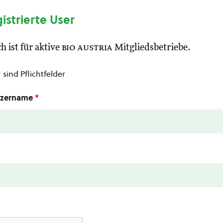
gistrierte User
h ist für aktive
bio austria
Mitgliedsbetriebe.
*
sind Pflichtfelder
utzername
*