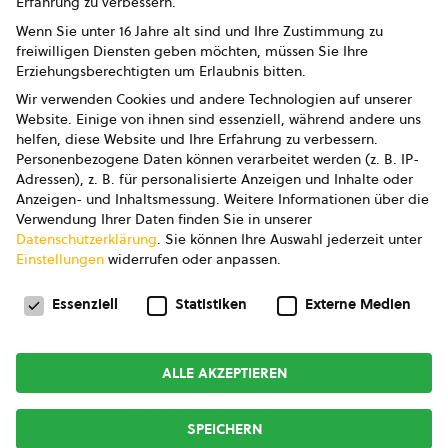
Erfahrung zu verbessern.
Impressum
Wenn Sie unter 16 Jahre alt sind und Ihre Zustimmung zu
freiwilligen Diensten geben möchten, müssen Sie Ihre
Datenschutz
Erziehungsberechtigten um Erlaubnis bitten.
Wir verwenden Cookies und andere Technologien auf unserer
AGB
Website. Einige von ihnen sind essenziell, während andere uns
helfen, diese Website und Ihre Erfahrung zu verbessern.
AGB Marketing GmbH
Personenbezogene Daten können verarbeitet werden (z. B. IP-
Adressen), z. B. für personalisierte Anzeigen und Inhalte oder
AGB Bildung
Anzeigen- und Inhaltsmessung.
Weitere Informationen über die
Verwendung Ihrer Daten finden Sie in unserer
Newsletter
Datenschutzerklärung
.
Sie können Ihre Auswahl jederzeit unter
Einstellungen
widerrufen oder anpassen.
Datenschutzeinstellungen
FOLGE UNS
Essenziell
Statistiken
Externe Medien
ALLE AKZEPTIEREN
Copyright © 2026
bio austria
SPEICHERN