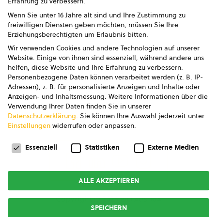
Erfahrung zu verbessern.
Impressum
Wenn Sie unter 16 Jahre alt sind und Ihre Zustimmung zu
freiwilligen Diensten geben möchten, müssen Sie Ihre
Datenschutz
Erziehungsberechtigten um Erlaubnis bitten.
Wir verwenden Cookies und andere Technologien auf unserer
AGB
Website. Einige von ihnen sind essenziell, während andere uns
helfen, diese Website und Ihre Erfahrung zu verbessern.
AGB Marketing GmbH
Personenbezogene Daten können verarbeitet werden (z. B. IP-
Adressen), z. B. für personalisierte Anzeigen und Inhalte oder
AGB Bildung
Anzeigen- und Inhaltsmessung.
Weitere Informationen über die
Verwendung Ihrer Daten finden Sie in unserer
Newsletter
Datenschutzerklärung
.
Sie können Ihre Auswahl jederzeit unter
Einstellungen
widerrufen oder anpassen.
Datenschutzeinstellungen
FOLGE UNS
Essenziell
Statistiken
Externe Medien
ALLE AKZEPTIEREN
Copyright © 2026
bio austria
SPEICHERN