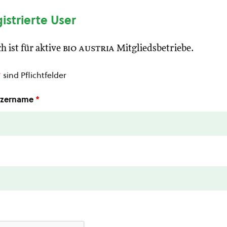
gistrierte User
h ist für aktive
bio austria
Mitgliedsbetriebe.
*
sind Pflichtfelder
utzername
*