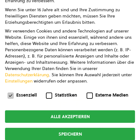
Erfahrung zu verbessern.
Impressum
Wenn Sie unter 16 Jahre alt sind und Ihre Zustimmung zu
freiwilligen Diensten geben möchten, müssen Sie Ihre
Datenschutz
Erziehungsberechtigten um Erlaubnis bitten.
Wir verwenden Cookies und andere Technologien auf unserer
AGB
Website. Einige von ihnen sind essenziell, während andere uns
helfen, diese Website und Ihre Erfahrung zu verbessern.
AGB Marketing GmbH
Personenbezogene Daten können verarbeitet werden (z. B. IP-
Adressen), z. B. für personalisierte Anzeigen und Inhalte oder
AGB Bildung
Anzeigen- und Inhaltsmessung.
Weitere Informationen über die
Verwendung Ihrer Daten finden Sie in unserer
Newsletter
Datenschutzerklärung
.
Sie können Ihre Auswahl jederzeit unter
Einstellungen
widerrufen oder anpassen.
Datenschutzeinstellungen
FOLGE UNS
Essenziell
Statistiken
Externe Medien
ALLE AKZEPTIEREN
Copyright © 2026
bio austria
SPEICHERN