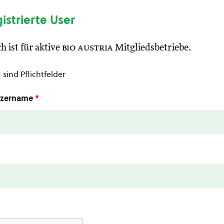
gistrierte User
h ist für aktive
bio austria
Mitgliedsbetriebe.
*
sind Pflichtfelder
utzername
*