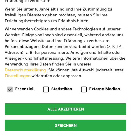
Erfahrung zu verbessern.
Impressum
Wenn Sie unter 16 Jahre alt sind und Ihre Zustimmung zu
freiwilligen Diensten geben möchten, müssen Sie Ihre
Datenschutz
Erziehungsberechtigten um Erlaubnis bitten.
Wir verwenden Cookies und andere Technologien auf unserer
AGB
Website. Einige von ihnen sind essenziell, während andere uns
helfen, diese Website und Ihre Erfahrung zu verbessern.
AGB Marketing GmbH
Personenbezogene Daten können verarbeitet werden (z. B. IP-
Adressen), z. B. für personalisierte Anzeigen und Inhalte oder
AGB Bildung
Anzeigen- und Inhaltsmessung.
Weitere Informationen über die
Verwendung Ihrer Daten finden Sie in unserer
Newsletter
Datenschutzerklärung
.
Sie können Ihre Auswahl jederzeit unter
Einstellungen
widerrufen oder anpassen.
Datenschutzeinstellungen
FOLGE UNS
Essenziell
Statistiken
Externe Medien
ALLE AKZEPTIEREN
Copyright © 2026
bio austria
SPEICHERN