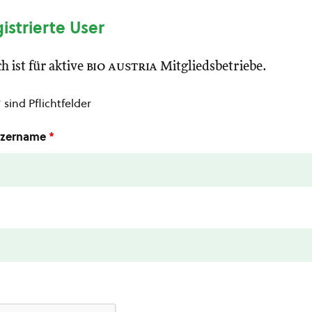
gistrierte User
h ist für aktive
bio austria
Mitgliedsbetriebe.
*
sind Pflichtfelder
utzername
*