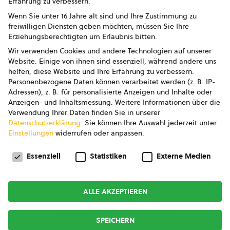
Erfahrung zu verbessern.
Impressum
Wenn Sie unter 16 Jahre alt sind und Ihre Zustimmung zu
freiwilligen Diensten geben möchten, müssen Sie Ihre
Datenschutz
Erziehungsberechtigten um Erlaubnis bitten.
Wir verwenden Cookies und andere Technologien auf unserer
AGB
Website. Einige von ihnen sind essenziell, während andere uns
helfen, diese Website und Ihre Erfahrung zu verbessern.
AGB Marketing GmbH
Personenbezogene Daten können verarbeitet werden (z. B. IP-
Adressen), z. B. für personalisierte Anzeigen und Inhalte oder
AGB Bildung
Anzeigen- und Inhaltsmessung.
Weitere Informationen über die
Verwendung Ihrer Daten finden Sie in unserer
Newsletter
Datenschutzerklärung
.
Sie können Ihre Auswahl jederzeit unter
Einstellungen
widerrufen oder anpassen.
Datenschutzeinstellungen
FOLGE UNS
Essenziell
Statistiken
Externe Medien
ALLE AKZEPTIEREN
Copyright © 2026
bio austria
SPEICHERN