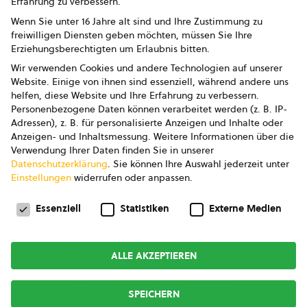
Erfahrung zu verbessern.
Impressum
Wenn Sie unter 16 Jahre alt sind und Ihre Zustimmung zu
freiwilligen Diensten geben möchten, müssen Sie Ihre
Datenschutz
Erziehungsberechtigten um Erlaubnis bitten.
Wir verwenden Cookies und andere Technologien auf unserer
AGB
Website. Einige von ihnen sind essenziell, während andere uns
helfen, diese Website und Ihre Erfahrung zu verbessern.
AGB Marketing GmbH
Personenbezogene Daten können verarbeitet werden (z. B. IP-
Adressen), z. B. für personalisierte Anzeigen und Inhalte oder
AGB Bildung
Anzeigen- und Inhaltsmessung.
Weitere Informationen über die
Verwendung Ihrer Daten finden Sie in unserer
Newsletter
Datenschutzerklärung
.
Sie können Ihre Auswahl jederzeit unter
Einstellungen
widerrufen oder anpassen.
Datenschutzeinstellungen
FOLGE UNS
Essenziell
Statistiken
Externe Medien
ALLE AKZEPTIEREN
Copyright © 2026
bio austria
SPEICHERN