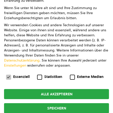
Erfahrung zu verbessern.
Impressum
Wenn Sie unter 16 Jahre alt sind und Ihre Zustimmung zu
freiwilligen Diensten geben möchten, müssen Sie Ihre
Datenschutz
Erziehungsberechtigten um Erlaubnis bitten.
Wir verwenden Cookies und andere Technologien auf unserer
AGB
Website. Einige von ihnen sind essenziell, während andere uns
helfen, diese Website und Ihre Erfahrung zu verbessern.
AGB Marketing GmbH
Personenbezogene Daten können verarbeitet werden (z. B. IP-
Adressen), z. B. für personalisierte Anzeigen und Inhalte oder
AGB Bildung
Anzeigen- und Inhaltsmessung.
Weitere Informationen über die
Verwendung Ihrer Daten finden Sie in unserer
Newsletter
Datenschutzerklärung
.
Sie können Ihre Auswahl jederzeit unter
Einstellungen
widerrufen oder anpassen.
Datenschutzeinstellungen
FOLGE UNS
Essenziell
Statistiken
Externe Medien
ALLE AKZEPTIEREN
Copyright © 2026
bio austria
SPEICHERN