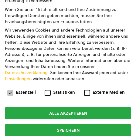
Erfahrung zu verbessern.
Impressum
Wenn Sie unter 16 Jahre alt sind und Ihre Zustimmung zu
freiwilligen Diensten geben möchten, müssen Sie Ihre
Datenschutz
Erziehungsberechtigten um Erlaubnis bitten.
Wir verwenden Cookies und andere Technologien auf unserer
AGB
Website. Einige von ihnen sind essenziell, während andere uns
helfen, diese Website und Ihre Erfahrung zu verbessern.
AGB Marketing GmbH
Personenbezogene Daten können verarbeitet werden (z. B. IP-
Adressen), z. B. für personalisierte Anzeigen und Inhalte oder
AGB Bildung
Anzeigen- und Inhaltsmessung.
Weitere Informationen über die
Verwendung Ihrer Daten finden Sie in unserer
Newsletter
Datenschutzerklärung
.
Sie können Ihre Auswahl jederzeit unter
Einstellungen
widerrufen oder anpassen.
Datenschutzeinstellungen
FOLGE UNS
Essenziell
Statistiken
Externe Medien
ALLE AKZEPTIEREN
Copyright © 2026
bio austria
SPEICHERN