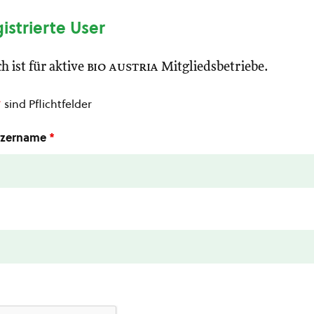
gistrierte User
h ist für aktive
bio austria
Mitgliedsbetriebe.
*
sind Pflichtfelder
utzername
*