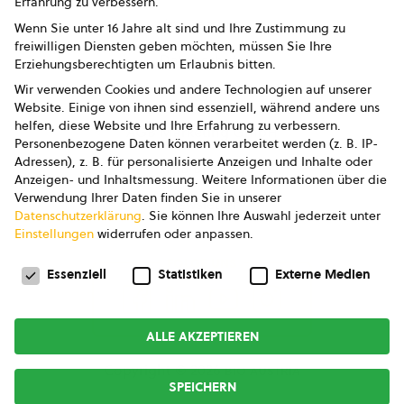
Erfahrung zu verbessern.
Impressum
Wenn Sie unter 16 Jahre alt sind und Ihre Zustimmung zu
freiwilligen Diensten geben möchten, müssen Sie Ihre
Datenschutz
Erziehungsberechtigten um Erlaubnis bitten.
Wir verwenden Cookies und andere Technologien auf unserer
AGB
Website. Einige von ihnen sind essenziell, während andere uns
helfen, diese Website und Ihre Erfahrung zu verbessern.
AGB Marketing GmbH
Personenbezogene Daten können verarbeitet werden (z. B. IP-
Adressen), z. B. für personalisierte Anzeigen und Inhalte oder
AGB Bildung
Anzeigen- und Inhaltsmessung.
Weitere Informationen über die
Verwendung Ihrer Daten finden Sie in unserer
Newsletter
Datenschutzerklärung
.
Sie können Ihre Auswahl jederzeit unter
Einstellungen
widerrufen oder anpassen.
Datenschutzeinstellungen
FOLGE UNS
Essenziell
Statistiken
Externe Medien
ALLE AKZEPTIEREN
Copyright © 2026
bio austria
SPEICHERN