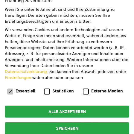
Erfahrung zu verbessern.
Impressum
Wenn Sie unter 16 Jahre alt sind und Ihre Zustimmung zu
freiwilligen Diensten geben möchten, müssen Sie Ihre
Datenschutz
Erziehungsberechtigten um Erlaubnis bitten.
Wir verwenden Cookies und andere Technologien auf unserer
AGB
Website. Einige von ihnen sind essenziell, während andere uns
helfen, diese Website und Ihre Erfahrung zu verbessern.
AGB Marketing GmbH
Personenbezogene Daten können verarbeitet werden (z. B. IP-
Adressen), z. B. für personalisierte Anzeigen und Inhalte oder
AGB Bildung
Anzeigen- und Inhaltsmessung.
Weitere Informationen über die
Verwendung Ihrer Daten finden Sie in unserer
Newsletter
Datenschutzerklärung
.
Sie können Ihre Auswahl jederzeit unter
Einstellungen
widerrufen oder anpassen.
Datenschutzeinstellungen
FOLGE UNS
Essenziell
Statistiken
Externe Medien
ALLE AKZEPTIEREN
Copyright © 2026
bio austria
SPEICHERN