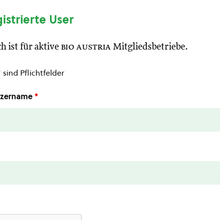
gistrierte User
h ist für aktive
bio austria
Mitgliedsbetriebe.
*
sind Pflichtfelder
utzername
*