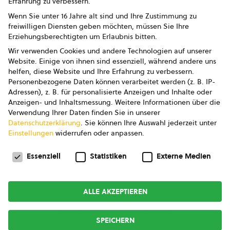
Erfahrung zu verbessern.
Impressum
Wenn Sie unter 16 Jahre alt sind und Ihre Zustimmung zu
freiwilligen Diensten geben möchten, müssen Sie Ihre
Datenschutz
Erziehungsberechtigten um Erlaubnis bitten.
Wir verwenden Cookies und andere Technologien auf unserer
AGB
Website. Einige von ihnen sind essenziell, während andere uns
helfen, diese Website und Ihre Erfahrung zu verbessern.
AGB Marketing GmbH
Personenbezogene Daten können verarbeitet werden (z. B. IP-
Adressen), z. B. für personalisierte Anzeigen und Inhalte oder
AGB Bildung
Anzeigen- und Inhaltsmessung.
Weitere Informationen über die
Verwendung Ihrer Daten finden Sie in unserer
Newsletter
Datenschutzerklärung
.
Sie können Ihre Auswahl jederzeit unter
Einstellungen
widerrufen oder anpassen.
Datenschutzeinstellungen
FOLGE UNS
Essenziell
Statistiken
Externe Medien
ALLE AKZEPTIEREN
Copyright © 2026
bio austria
SPEICHERN