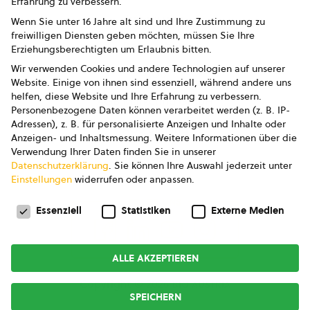
Erfahrung zu verbessern.
Impressum
Wenn Sie unter 16 Jahre alt sind und Ihre Zustimmung zu
freiwilligen Diensten geben möchten, müssen Sie Ihre
Datenschutz
Erziehungsberechtigten um Erlaubnis bitten.
Wir verwenden Cookies und andere Technologien auf unserer
AGB
Website. Einige von ihnen sind essenziell, während andere uns
helfen, diese Website und Ihre Erfahrung zu verbessern.
AGB Marketing GmbH
Personenbezogene Daten können verarbeitet werden (z. B. IP-
Adressen), z. B. für personalisierte Anzeigen und Inhalte oder
AGB Bildung
Anzeigen- und Inhaltsmessung.
Weitere Informationen über die
Verwendung Ihrer Daten finden Sie in unserer
Newsletter
Datenschutzerklärung
.
Sie können Ihre Auswahl jederzeit unter
Einstellungen
widerrufen oder anpassen.
Datenschutzeinstellungen
FOLGE UNS
Essenziell
Statistiken
Externe Medien
ALLE AKZEPTIEREN
Copyright © 2026
bio austria
SPEICHERN