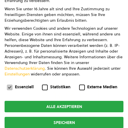
Erfahrung zu verbessern.
Impressum
Wenn Sie unter 16 Jahre alt sind und Ihre Zustimmung zu
freiwilligen Diensten geben möchten, müssen Sie Ihre
Datenschutz
Erziehungsberechtigten um Erlaubnis bitten.
Wir verwenden Cookies und andere Technologien auf unserer
AGB
Website. Einige von ihnen sind essenziell, während andere uns
helfen, diese Website und Ihre Erfahrung zu verbessern.
AGB Marketing GmbH
Personenbezogene Daten können verarbeitet werden (z. B. IP-
Adressen), z. B. für personalisierte Anzeigen und Inhalte oder
AGB Bildung
Anzeigen- und Inhaltsmessung.
Weitere Informationen über die
Verwendung Ihrer Daten finden Sie in unserer
Newsletter
Datenschutzerklärung
.
Sie können Ihre Auswahl jederzeit unter
Einstellungen
widerrufen oder anpassen.
Datenschutzeinstellungen
FOLGE UNS
Essenziell
Statistiken
Externe Medien
ALLE AKZEPTIEREN
Copyright © 2026
bio austria
SPEICHERN