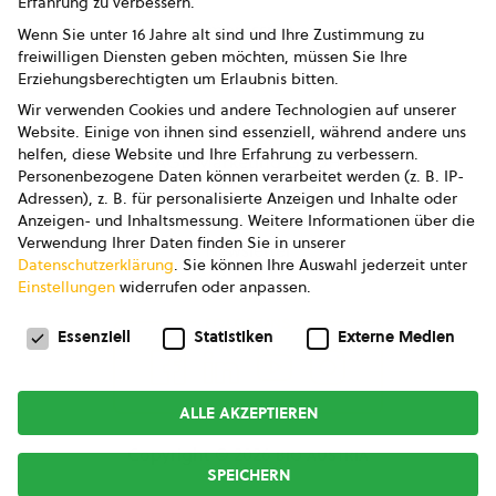
Erfahrung zu verbessern.
Impressum
Wenn Sie unter 16 Jahre alt sind und Ihre Zustimmung zu
freiwilligen Diensten geben möchten, müssen Sie Ihre
Datenschutz
Erziehungsberechtigten um Erlaubnis bitten.
Wir verwenden Cookies und andere Technologien auf unserer
AGB
Website. Einige von ihnen sind essenziell, während andere uns
helfen, diese Website und Ihre Erfahrung zu verbessern.
AGB Marketing GmbH
Personenbezogene Daten können verarbeitet werden (z. B. IP-
Adressen), z. B. für personalisierte Anzeigen und Inhalte oder
AGB Bildung
Anzeigen- und Inhaltsmessung.
Weitere Informationen über die
Verwendung Ihrer Daten finden Sie in unserer
Newsletter
Datenschutzerklärung
.
Sie können Ihre Auswahl jederzeit unter
Einstellungen
widerrufen oder anpassen.
Datenschutzeinstellungen
FOLGE UNS
Essenziell
Statistiken
Externe Medien
ALLE AKZEPTIEREN
Copyright © 2026
bio austria
SPEICHERN