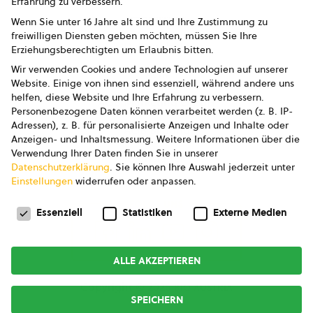
Erfahrung zu verbessern.
Impressum
Wenn Sie unter 16 Jahre alt sind und Ihre Zustimmung zu
freiwilligen Diensten geben möchten, müssen Sie Ihre
Datenschutz
Erziehungsberechtigten um Erlaubnis bitten.
Wir verwenden Cookies und andere Technologien auf unserer
AGB
Website. Einige von ihnen sind essenziell, während andere uns
helfen, diese Website und Ihre Erfahrung zu verbessern.
AGB Marketing GmbH
Personenbezogene Daten können verarbeitet werden (z. B. IP-
Adressen), z. B. für personalisierte Anzeigen und Inhalte oder
AGB Bildung
Anzeigen- und Inhaltsmessung.
Weitere Informationen über die
Verwendung Ihrer Daten finden Sie in unserer
Newsletter
Datenschutzerklärung
.
Sie können Ihre Auswahl jederzeit unter
Einstellungen
widerrufen oder anpassen.
Datenschutzeinstellungen
FOLGE UNS
Essenziell
Statistiken
Externe Medien
ALLE AKZEPTIEREN
Copyright © 2026
bio austria
SPEICHERN