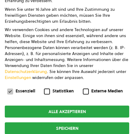
Erfahrung zu verbessern.
Impressum
Wenn Sie unter 16 Jahre alt sind und Ihre Zustimmung zu
freiwilligen Diensten geben möchten, müssen Sie Ihre
Datenschutz
Erziehungsberechtigten um Erlaubnis bitten.
Wir verwenden Cookies und andere Technologien auf unserer
AGB
Website. Einige von ihnen sind essenziell, während andere uns
helfen, diese Website und Ihre Erfahrung zu verbessern.
AGB Marketing GmbH
Personenbezogene Daten können verarbeitet werden (z. B. IP-
Adressen), z. B. für personalisierte Anzeigen und Inhalte oder
AGB Bildung
Anzeigen- und Inhaltsmessung.
Weitere Informationen über die
Verwendung Ihrer Daten finden Sie in unserer
Newsletter
Datenschutzerklärung
.
Sie können Ihre Auswahl jederzeit unter
Einstellungen
widerrufen oder anpassen.
Datenschutzeinstellungen
FOLGE UNS
Essenziell
Statistiken
Externe Medien
ALLE AKZEPTIEREN
Copyright © 2026
bio austria
SPEICHERN