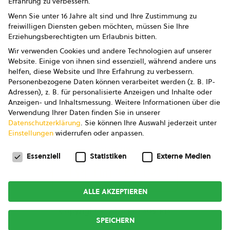
Erfahrung zu verbessern.
Impressum
Wenn Sie unter 16 Jahre alt sind und Ihre Zustimmung zu
freiwilligen Diensten geben möchten, müssen Sie Ihre
Datenschutz
Erziehungsberechtigten um Erlaubnis bitten.
Wir verwenden Cookies und andere Technologien auf unserer
AGB
Website. Einige von ihnen sind essenziell, während andere uns
helfen, diese Website und Ihre Erfahrung zu verbessern.
AGB Marketing GmbH
Personenbezogene Daten können verarbeitet werden (z. B. IP-
Adressen), z. B. für personalisierte Anzeigen und Inhalte oder
AGB Bildung
Anzeigen- und Inhaltsmessung.
Weitere Informationen über die
Verwendung Ihrer Daten finden Sie in unserer
Newsletter
Datenschutzerklärung
.
Sie können Ihre Auswahl jederzeit unter
Einstellungen
widerrufen oder anpassen.
Datenschutzeinstellungen
FOLGE UNS
Essenziell
Statistiken
Externe Medien
ALLE AKZEPTIEREN
Copyright © 2026
bio austria
SPEICHERN