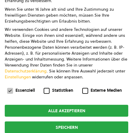
Erfahrung zu verbessern.
Impressum
Wenn Sie unter 16 Jahre alt sind und Ihre Zustimmung zu
freiwilligen Diensten geben möchten, müssen Sie Ihre
Datenschutz
Erziehungsberechtigten um Erlaubnis bitten.
Wir verwenden Cookies und andere Technologien auf unserer
AGB
Website. Einige von ihnen sind essenziell, während andere uns
helfen, diese Website und Ihre Erfahrung zu verbessern.
AGB Marketing GmbH
Personenbezogene Daten können verarbeitet werden (z. B. IP-
Adressen), z. B. für personalisierte Anzeigen und Inhalte oder
AGB Bildung
Anzeigen- und Inhaltsmessung.
Weitere Informationen über die
Verwendung Ihrer Daten finden Sie in unserer
Newsletter
Datenschutzerklärung
.
Sie können Ihre Auswahl jederzeit unter
Einstellungen
widerrufen oder anpassen.
Datenschutzeinstellungen
FOLGE UNS
Essenziell
Statistiken
Externe Medien
ALLE AKZEPTIEREN
Copyright © 2026
bio austria
SPEICHERN