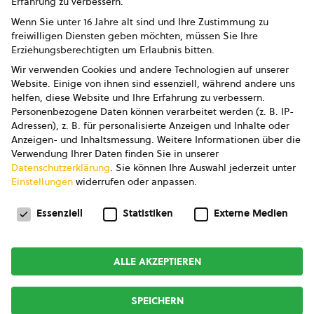
Erfahrung zu verbessern.
Impressum
Wenn Sie unter 16 Jahre alt sind und Ihre Zustimmung zu
freiwilligen Diensten geben möchten, müssen Sie Ihre
Datenschutz
Erziehungsberechtigten um Erlaubnis bitten.
Wir verwenden Cookies und andere Technologien auf unserer
AGB
Website. Einige von ihnen sind essenziell, während andere uns
helfen, diese Website und Ihre Erfahrung zu verbessern.
AGB Marketing GmbH
Personenbezogene Daten können verarbeitet werden (z. B. IP-
Adressen), z. B. für personalisierte Anzeigen und Inhalte oder
AGB Bildung
Anzeigen- und Inhaltsmessung.
Weitere Informationen über die
Verwendung Ihrer Daten finden Sie in unserer
Newsletter
Datenschutzerklärung
.
Sie können Ihre Auswahl jederzeit unter
Einstellungen
widerrufen oder anpassen.
Datenschutzeinstellungen
FOLGE UNS
Essenziell
Statistiken
Externe Medien
ALLE AKZEPTIEREN
Copyright © 2026
bio austria
SPEICHERN