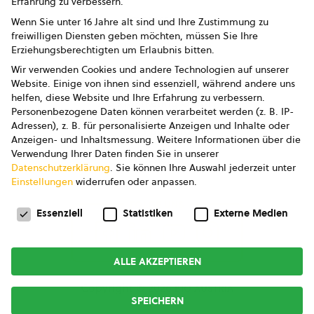
Erfahrung zu verbessern.
Impressum
Wenn Sie unter 16 Jahre alt sind und Ihre Zustimmung zu
freiwilligen Diensten geben möchten, müssen Sie Ihre
Datenschutz
Erziehungsberechtigten um Erlaubnis bitten.
Wir verwenden Cookies und andere Technologien auf unserer
AGB
Website. Einige von ihnen sind essenziell, während andere uns
helfen, diese Website und Ihre Erfahrung zu verbessern.
AGB Marketing GmbH
Personenbezogene Daten können verarbeitet werden (z. B. IP-
Adressen), z. B. für personalisierte Anzeigen und Inhalte oder
AGB Bildung
Anzeigen- und Inhaltsmessung.
Weitere Informationen über die
Verwendung Ihrer Daten finden Sie in unserer
Newsletter
Datenschutzerklärung
.
Sie können Ihre Auswahl jederzeit unter
Einstellungen
widerrufen oder anpassen.
Datenschutzeinstellungen
FOLGE UNS
Essenziell
Statistiken
Externe Medien
ALLE AKZEPTIEREN
Copyright © 2026
bio austria
SPEICHERN