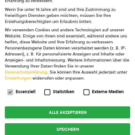
Erfahrung zu verbessern.
Impressum
Wenn Sie unter 16 Jahre alt sind und Ihre Zustimmung zu
freiwilligen Diensten geben möchten, müssen Sie Ihre
Datenschutz
Erziehungsberechtigten um Erlaubnis bitten.
Wir verwenden Cookies und andere Technologien auf unserer
AGB
Website. Einige von ihnen sind essenziell, während andere uns
helfen, diese Website und Ihre Erfahrung zu verbessern.
AGB Marketing GmbH
Personenbezogene Daten können verarbeitet werden (z. B. IP-
Adressen), z. B. für personalisierte Anzeigen und Inhalte oder
AGB Bildung
Anzeigen- und Inhaltsmessung.
Weitere Informationen über die
Verwendung Ihrer Daten finden Sie in unserer
Newsletter
Datenschutzerklärung
.
Sie können Ihre Auswahl jederzeit unter
Einstellungen
widerrufen oder anpassen.
Datenschutzeinstellungen
FOLGE UNS
Essenziell
Statistiken
Externe Medien
ALLE AKZEPTIEREN
Copyright © 2026
bio austria
SPEICHERN