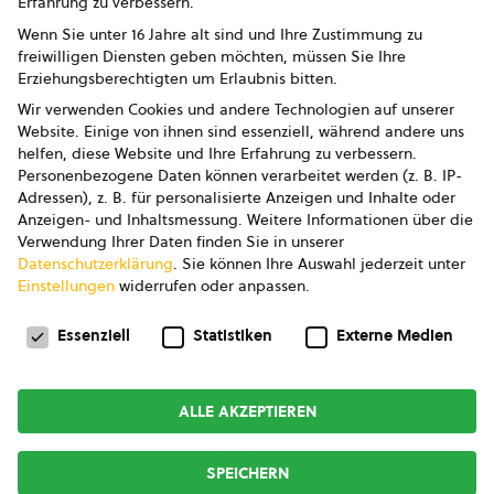
Erfahrung zu verbessern.
Impressum
Wenn Sie unter 16 Jahre alt sind und Ihre Zustimmung zu
freiwilligen Diensten geben möchten, müssen Sie Ihre
Datenschutz
Erziehungsberechtigten um Erlaubnis bitten.
Wir verwenden Cookies und andere Technologien auf unserer
AGB
Website. Einige von ihnen sind essenziell, während andere uns
helfen, diese Website und Ihre Erfahrung zu verbessern.
AGB Marketing GmbH
Personenbezogene Daten können verarbeitet werden (z. B. IP-
Adressen), z. B. für personalisierte Anzeigen und Inhalte oder
AGB Bildung
Anzeigen- und Inhaltsmessung.
Weitere Informationen über die
Verwendung Ihrer Daten finden Sie in unserer
Newsletter
Datenschutzerklärung
.
Sie können Ihre Auswahl jederzeit unter
Einstellungen
widerrufen oder anpassen.
Datenschutzeinstellungen
FOLGE UNS
Essenziell
Statistiken
Externe Medien
ALLE AKZEPTIEREN
Copyright © 2026
bio austria
SPEICHERN