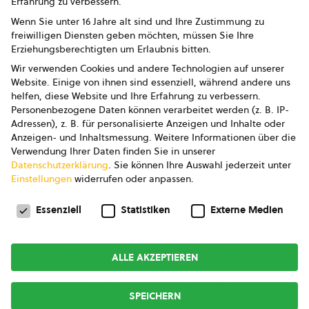
Erfahrung zu verbessern.
Impressum
Wenn Sie unter 16 Jahre alt sind und Ihre Zustimmung zu
freiwilligen Diensten geben möchten, müssen Sie Ihre
Datenschutz
Erziehungsberechtigten um Erlaubnis bitten.
Wir verwenden Cookies und andere Technologien auf unserer
AGB
Website. Einige von ihnen sind essenziell, während andere uns
helfen, diese Website und Ihre Erfahrung zu verbessern.
AGB Marketing GmbH
Personenbezogene Daten können verarbeitet werden (z. B. IP-
Adressen), z. B. für personalisierte Anzeigen und Inhalte oder
AGB Bildung
Anzeigen- und Inhaltsmessung.
Weitere Informationen über die
Verwendung Ihrer Daten finden Sie in unserer
Newsletter
Datenschutzerklärung
.
Sie können Ihre Auswahl jederzeit unter
Einstellungen
widerrufen oder anpassen.
Datenschutzeinstellungen
FOLGE UNS
Essenziell
Statistiken
Externe Medien
ALLE AKZEPTIEREN
Copyright © 2026
bio austria
SPEICHERN