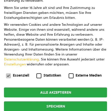
Erfahrung zu verbessern.
Impressum
Wenn Sie unter 16 Jahre alt sind und Ihre Zustimmung zu
freiwilligen Diensten geben möchten, müssen Sie Ihre
Datenschutz
Erziehungsberechtigten um Erlaubnis bitten.
Wir verwenden Cookies und andere Technologien auf unserer
AGB
Website. Einige von ihnen sind essenziell, während andere uns
helfen, diese Website und Ihre Erfahrung zu verbessern.
AGB Marketing GmbH
Personenbezogene Daten können verarbeitet werden (z. B. IP-
Adressen), z. B. für personalisierte Anzeigen und Inhalte oder
AGB Bildung
Anzeigen- und Inhaltsmessung.
Weitere Informationen über die
Verwendung Ihrer Daten finden Sie in unserer
Newsletter
Datenschutzerklärung
.
Sie können Ihre Auswahl jederzeit unter
Einstellungen
widerrufen oder anpassen.
Datenschutzeinstellungen
FOLGE UNS
Essenziell
Statistiken
Externe Medien
ALLE AKZEPTIEREN
Copyright © 2026
bio austria
SPEICHERN