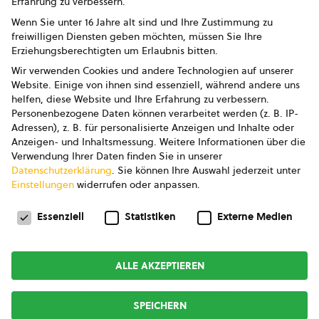
Erfahrung zu verbessern.
Impressum
Wenn Sie unter 16 Jahre alt sind und Ihre Zustimmung zu
freiwilligen Diensten geben möchten, müssen Sie Ihre
Datenschutz
Erziehungsberechtigten um Erlaubnis bitten.
Wir verwenden Cookies und andere Technologien auf unserer
AGB
Website. Einige von ihnen sind essenziell, während andere uns
helfen, diese Website und Ihre Erfahrung zu verbessern.
AGB Marketing GmbH
Personenbezogene Daten können verarbeitet werden (z. B. IP-
Adressen), z. B. für personalisierte Anzeigen und Inhalte oder
AGB Bildung
Anzeigen- und Inhaltsmessung.
Weitere Informationen über die
Verwendung Ihrer Daten finden Sie in unserer
Newsletter
Datenschutzerklärung
.
Sie können Ihre Auswahl jederzeit unter
Einstellungen
widerrufen oder anpassen.
Datenschutzeinstellungen
FOLGE UNS
Essenziell
Statistiken
Externe Medien
ALLE AKZEPTIEREN
Copyright © 2026
bio austria
SPEICHERN