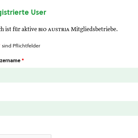
gistrierte User
h ist für aktive
bio austria
Mitgliedsbetriebe.
*
sind Pflichtfelder
utzername
*