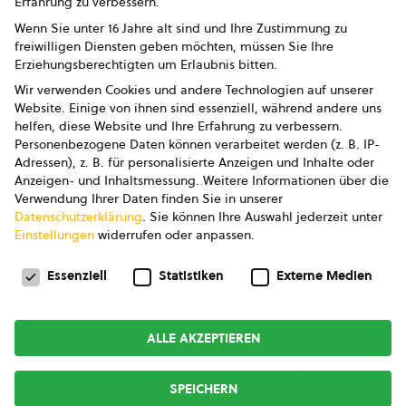
Erfahrung zu verbessern.
Impressum
Wenn Sie unter 16 Jahre alt sind und Ihre Zustimmung zu
freiwilligen Diensten geben möchten, müssen Sie Ihre
Datenschutz
Erziehungsberechtigten um Erlaubnis bitten.
Wir verwenden Cookies und andere Technologien auf unserer
AGB
Website. Einige von ihnen sind essenziell, während andere uns
helfen, diese Website und Ihre Erfahrung zu verbessern.
AGB Marketing GmbH
Personenbezogene Daten können verarbeitet werden (z. B. IP-
Adressen), z. B. für personalisierte Anzeigen und Inhalte oder
AGB Bildung
Anzeigen- und Inhaltsmessung.
Weitere Informationen über die
Verwendung Ihrer Daten finden Sie in unserer
Newsletter
Datenschutzerklärung
.
Sie können Ihre Auswahl jederzeit unter
Einstellungen
widerrufen oder anpassen.
Datenschutzeinstellungen
FOLGE UNS
Essenziell
Statistiken
Externe Medien
ALLE AKZEPTIEREN
Copyright © 2026
bio austria
SPEICHERN