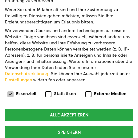
Erfahrung zu verbessern.
Impressum
Wenn Sie unter 16 Jahre alt sind und Ihre Zustimmung zu
freiwilligen Diensten geben möchten, müssen Sie Ihre
Datenschutz
Erziehungsberechtigten um Erlaubnis bitten.
Wir verwenden Cookies und andere Technologien auf unserer
AGB
Website. Einige von ihnen sind essenziell, während andere uns
helfen, diese Website und Ihre Erfahrung zu verbessern.
AGB Marketing GmbH
Personenbezogene Daten können verarbeitet werden (z. B. IP-
Adressen), z. B. für personalisierte Anzeigen und Inhalte oder
AGB Bildung
Anzeigen- und Inhaltsmessung.
Weitere Informationen über die
Verwendung Ihrer Daten finden Sie in unserer
Newsletter
Datenschutzerklärung
.
Sie können Ihre Auswahl jederzeit unter
Einstellungen
widerrufen oder anpassen.
Datenschutzeinstellungen
FOLGE UNS
Essenziell
Statistiken
Externe Medien
ALLE AKZEPTIEREN
Copyright © 2026
bio austria
SPEICHERN