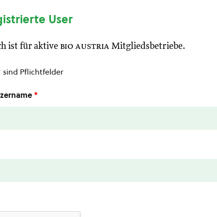
gistrierte User
h ist für aktive
bio austria
Mitgliedsbetriebe.
*
sind Pflichtfelder
utzername
*