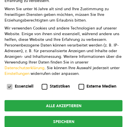
Erfahrung zu verbessern.
Impressum
Wenn Sie unter 16 Jahre alt sind und Ihre Zustimmung zu
freiwilligen Diensten geben möchten, müssen Sie Ihre
Datenschutz
Erziehungsberechtigten um Erlaubnis bitten.
Wir verwenden Cookies und andere Technologien auf unserer
AGB
Website. Einige von ihnen sind essenziell, während andere uns
helfen, diese Website und Ihre Erfahrung zu verbessern.
AGB Marketing GmbH
Personenbezogene Daten können verarbeitet werden (z. B. IP-
Adressen), z. B. für personalisierte Anzeigen und Inhalte oder
AGB Bildung
Anzeigen- und Inhaltsmessung.
Weitere Informationen über die
Verwendung Ihrer Daten finden Sie in unserer
Newsletter
Datenschutzerklärung
.
Sie können Ihre Auswahl jederzeit unter
Einstellungen
widerrufen oder anpassen.
Datenschutzeinstellungen
FOLGE UNS
Essenziell
Statistiken
Externe Medien
ALLE AKZEPTIEREN
Copyright © 2026
bio austria
SPEICHERN