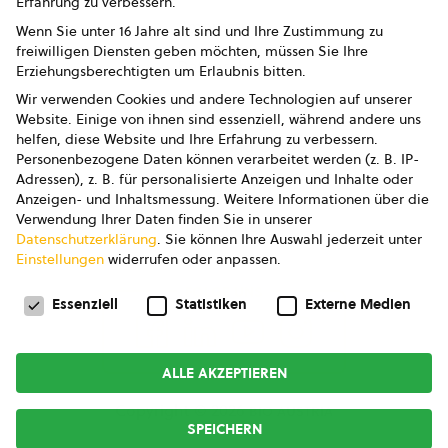
Erfahrung zu verbessern.
Impressum
Wenn Sie unter 16 Jahre alt sind und Ihre Zustimmung zu
freiwilligen Diensten geben möchten, müssen Sie Ihre
Datenschutz
Erziehungsberechtigten um Erlaubnis bitten.
Wir verwenden Cookies und andere Technologien auf unserer
AGB
Website. Einige von ihnen sind essenziell, während andere uns
helfen, diese Website und Ihre Erfahrung zu verbessern.
AGB Marketing GmbH
Personenbezogene Daten können verarbeitet werden (z. B. IP-
Adressen), z. B. für personalisierte Anzeigen und Inhalte oder
AGB Bildung
Anzeigen- und Inhaltsmessung.
Weitere Informationen über die
Verwendung Ihrer Daten finden Sie in unserer
Newsletter
Datenschutzerklärung
.
Sie können Ihre Auswahl jederzeit unter
Einstellungen
widerrufen oder anpassen.
Datenschutzeinstellungen
FOLGE UNS
Essenziell
Statistiken
Externe Medien
ALLE AKZEPTIEREN
Copyright © 2026
bio austria
SPEICHERN