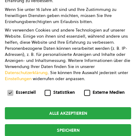
Erfahrung zu verbessern.
Impressum
Wenn Sie unter 16 Jahre alt sind und Ihre Zustimmung zu
freiwilligen Diensten geben möchten, müssen Sie Ihre
Datenschutz
Erziehungsberechtigten um Erlaubnis bitten.
Wir verwenden Cookies und andere Technologien auf unserer
AGB
Website. Einige von ihnen sind essenziell, während andere uns
helfen, diese Website und Ihre Erfahrung zu verbessern.
AGB Marketing GmbH
Personenbezogene Daten können verarbeitet werden (z. B. IP-
Adressen), z. B. für personalisierte Anzeigen und Inhalte oder
AGB Bildung
Anzeigen- und Inhaltsmessung.
Weitere Informationen über die
Verwendung Ihrer Daten finden Sie in unserer
Newsletter
Datenschutzerklärung
.
Sie können Ihre Auswahl jederzeit unter
Einstellungen
widerrufen oder anpassen.
Datenschutzeinstellungen
FOLGE UNS
Essenziell
Statistiken
Externe Medien
ALLE AKZEPTIEREN
Copyright © 2026
bio austria
SPEICHERN