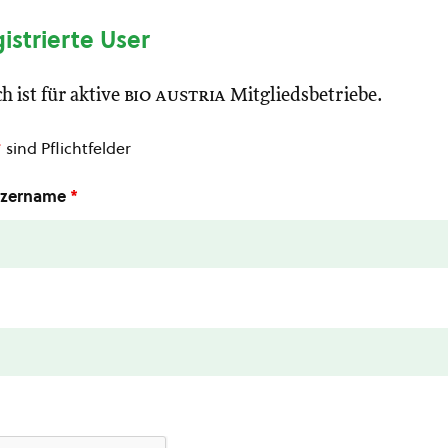
gistrierte User
h ist für aktive
bio austria
Mitgliedsbetriebe.
*
sind Pflichtfelder
utzername
*