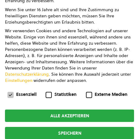
Erfahrung zu verbessern.
Impressum
Wenn Sie unter 16 Jahre alt sind und Ihre Zustimmung zu
freiwilligen Diensten geben möchten, müssen Sie Ihre
Datenschutz
Erziehungsberechtigten um Erlaubnis bitten.
Wir verwenden Cookies und andere Technologien auf unserer
AGB
Website. Einige von ihnen sind essenziell, während andere uns
helfen, diese Website und Ihre Erfahrung zu verbessern.
AGB Marketing GmbH
Personenbezogene Daten können verarbeitet werden (z. B. IP-
Adressen), z. B. für personalisierte Anzeigen und Inhalte oder
AGB Bildung
Anzeigen- und Inhaltsmessung.
Weitere Informationen über die
Verwendung Ihrer Daten finden Sie in unserer
Newsletter
Datenschutzerklärung
.
Sie können Ihre Auswahl jederzeit unter
Einstellungen
widerrufen oder anpassen.
Datenschutzeinstellungen
FOLGE UNS
Essenziell
Statistiken
Externe Medien
ALLE AKZEPTIEREN
Copyright © 2026
bio austria
SPEICHERN