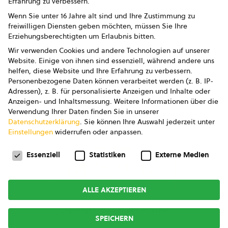
Erfahrung zu verbessern.
Impressum
Wenn Sie unter 16 Jahre alt sind und Ihre Zustimmung zu
freiwilligen Diensten geben möchten, müssen Sie Ihre
Datenschutz
Erziehungsberechtigten um Erlaubnis bitten.
Wir verwenden Cookies und andere Technologien auf unserer
AGB
Website. Einige von ihnen sind essenziell, während andere uns
helfen, diese Website und Ihre Erfahrung zu verbessern.
AGB Marketing GmbH
Personenbezogene Daten können verarbeitet werden (z. B. IP-
Adressen), z. B. für personalisierte Anzeigen und Inhalte oder
AGB Bildung
Anzeigen- und Inhaltsmessung.
Weitere Informationen über die
Verwendung Ihrer Daten finden Sie in unserer
Newsletter
Datenschutzerklärung
.
Sie können Ihre Auswahl jederzeit unter
Einstellungen
widerrufen oder anpassen.
Datenschutzeinstellungen
FOLGE UNS
Essenziell
Statistiken
Externe Medien
ALLE AKZEPTIEREN
Copyright © 2026
bio austria
SPEICHERN