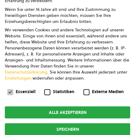
Erfahrung zu verbessern.
Impressum
Wenn Sie unter 16 Jahre alt sind und Ihre Zustimmung zu
freiwilligen Diensten geben möchten, müssen Sie Ihre
Datenschutz
Erziehungsberechtigten um Erlaubnis bitten.
Wir verwenden Cookies und andere Technologien auf unserer
AGB
Website. Einige von ihnen sind essenziell, während andere uns
helfen, diese Website und Ihre Erfahrung zu verbessern.
AGB Marketing GmbH
Personenbezogene Daten können verarbeitet werden (z. B. IP-
Adressen), z. B. für personalisierte Anzeigen und Inhalte oder
AGB Bildung
Anzeigen- und Inhaltsmessung.
Weitere Informationen über die
Verwendung Ihrer Daten finden Sie in unserer
Newsletter
Datenschutzerklärung
.
Sie können Ihre Auswahl jederzeit unter
Einstellungen
widerrufen oder anpassen.
Datenschutzeinstellungen
FOLGE UNS
Essenziell
Statistiken
Externe Medien
ALLE AKZEPTIEREN
Copyright © 2026
bio austria
SPEICHERN