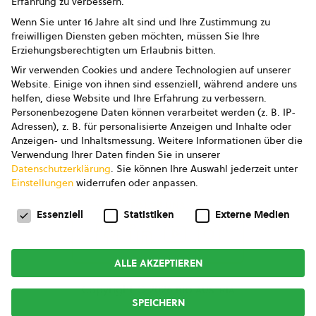
Erfahrung zu verbessern.
Impressum
Wenn Sie unter 16 Jahre alt sind und Ihre Zustimmung zu
freiwilligen Diensten geben möchten, müssen Sie Ihre
Datenschutz
Erziehungsberechtigten um Erlaubnis bitten.
Wir verwenden Cookies und andere Technologien auf unserer
AGB
Website. Einige von ihnen sind essenziell, während andere uns
helfen, diese Website und Ihre Erfahrung zu verbessern.
AGB Marketing GmbH
Personenbezogene Daten können verarbeitet werden (z. B. IP-
Adressen), z. B. für personalisierte Anzeigen und Inhalte oder
AGB Bildung
Anzeigen- und Inhaltsmessung.
Weitere Informationen über die
Verwendung Ihrer Daten finden Sie in unserer
Newsletter
Datenschutzerklärung
.
Sie können Ihre Auswahl jederzeit unter
Einstellungen
widerrufen oder anpassen.
Datenschutzeinstellungen
FOLGE UNS
Essenziell
Statistiken
Externe Medien
ALLE AKZEPTIEREN
Copyright © 2026
bio austria
SPEICHERN