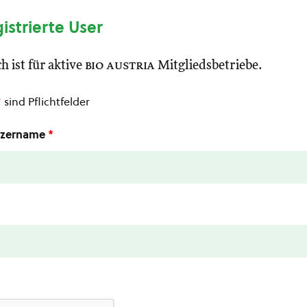
gistrierte User
h ist für aktive
bio austria
Mitgliedsbetriebe.
*
sind Pflichtfelder
utzername
*