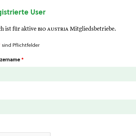
gistrierte User
h ist für aktive
bio austria
Mitgliedsbetriebe.
*
sind Pflichtfelder
utzername
*