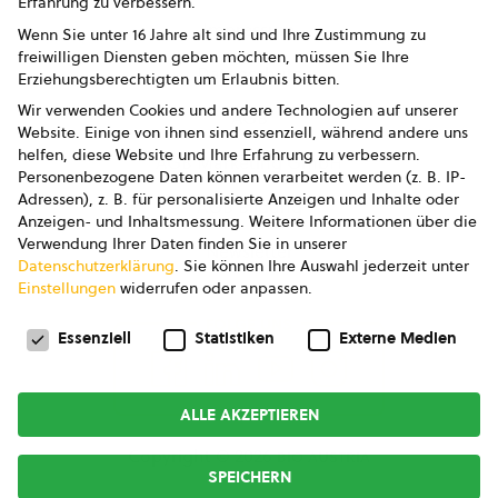
Erfahrung zu verbessern.
Impressum
Wenn Sie unter 16 Jahre alt sind und Ihre Zustimmung zu
freiwilligen Diensten geben möchten, müssen Sie Ihre
Datenschutz
Erziehungsberechtigten um Erlaubnis bitten.
Wir verwenden Cookies und andere Technologien auf unserer
AGB
Website. Einige von ihnen sind essenziell, während andere uns
helfen, diese Website und Ihre Erfahrung zu verbessern.
AGB Marketing GmbH
Personenbezogene Daten können verarbeitet werden (z. B. IP-
Adressen), z. B. für personalisierte Anzeigen und Inhalte oder
AGB Bildung
Anzeigen- und Inhaltsmessung.
Weitere Informationen über die
Verwendung Ihrer Daten finden Sie in unserer
Newsletter
Datenschutzerklärung
.
Sie können Ihre Auswahl jederzeit unter
Einstellungen
widerrufen oder anpassen.
Datenschutzeinstellungen
FOLGE UNS
Essenziell
Statistiken
Externe Medien
ALLE AKZEPTIEREN
Copyright © 2026
bio austria
SPEICHERN